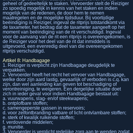
geheel of gedeeltelijk te staken. Vervoerder stelt de Reiziger
zo spoedig mogelijk in kennis van het staken en indien
mogelijk van de redenen, de door hem te nemen
maatregelen en de mogelijke tijdsduur. Bij voortijdige
beëindiging is Reiziger, ingeval de ritprijs totstandkomt via
de taxameter, het bedrag dat de taxameter aangeeft op het
moment van beëindiging van de rit verschuldigd. Ingeval
voor de aanvang van de rit een ritprijs is overeengekomen, is
de Reiziger voor het deel van de rit dat inmiddels is
uitgevoerd, een evenredig deel van die overeengekomen
ritprijs verschuldigd.
Artikel 8: Handbagage
1. Reiziger is verplicht zijn Handbagage deugdelijk te
verpakken.
2. Vervoerder heeft het recht het vervoer van Handbagage,
welke door zijn aard lastig, gevaarlijk of verboden is c.q. kan
zijn, dan wel aanleiding kan geven tot beschadiging of
verontreiniging, te weigeren. Een dergelijke situatie doet
zich in ieder geval voor indien Handbagage bestaat uit:
a. vuurwapens, slag- en/of steekwapens;
b. ontplofbare stoffen;
c. samengeperste gassen in reservoirs;
d. voor zelfontbranding vatbare of licht ontvlambare stoffen;
e. sterk of kwalijk ruikende stoffen;
f. verdovende middelen;
g. munitie.
3. Vervoerder is verplicht redelijke zorg aan te wenden zodat