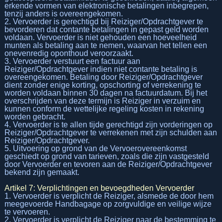
erkende vormen van elektronische betalingen inbegrepen,
tenzij anders is overeengekomen.
2. Vervoerder is gerechtigd bij Reiziger/Opdrachtgever te
bevorderen dat contante betalingen in gepast geld worden
voldaan. Vervoerder is niet gehouden een hoeveelheid
munten als betaling aan te nemen, waarvan het tellen een
onevenredig oponthoud veroorzaakt.
3. Vervoerder verstuurt een factuur aan
Reiziger/Opdrachtgever indien niet contante betaling is
overeengekomen. Betaling door Reiziger/Opdrachtgever
dient zonder enige korting, opschorting of verrekening te
worden voldaan binnen 30 dagen na factuurdatum. Bij het
overschrijden van deze termijn is Reiziger in verzuim en
kunnen conform de wettelijke regeling kosten in rekening
worden gebracht.
4. Vervoerder is te allen tijde gerechtigd zijn vorderingen op
Reiziger/Opdrachtgever te verrekenen met zijn schulden aan
Reiziger/Opdrachtgever.
5. Uitvoering op grond van de Vervoerovereenkomst
geschiedt op grond van tarieven, zoals die zijn vastgesteld
door Vervoerder en tevoren aan de Reiziger/Opdrachtgever
bekend zijn gemaakt.
Artikel 7: Verplichtingen en bevoegdheden Vervoerder
1. Vervoerder is verplicht de Reiziger, alsmede de door hem
meegevoerde Handbagage op zorgvuldige en veilige wijze
te vervoeren.
2. Vervoerder is verplicht de Reiziger naar de bestemming te