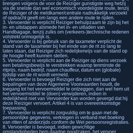
brengen volgens de voor de Reiziger gunstigste weg hetzij
via de snelste dan wel economisch voordeligste route, tenzij
de Reiziger of de meldkamer/centrale nadrukkelijk verzoekt
of opdracht geeft om langs een andere route te rijden.
3. Vervoerder is verplicht Reiziger behulpzaam te zijn bij het
in- en uitstappen alsmede het in- en uitladen van
Handbagage, tenzij zulks om (verkeers-)technische redenen
volstrekt onmogelijk is.
4. Vervoerder is bij gebruik van de taxameter verplicht de
stand van de taxameter bij het einde van de rit zo lang te
laten staan, dat Reiziger zich redelijkerwijs van de stand op
de hoogte heeft kunnen stellen.
5. Vervoerder is verplicht aan de Reiziger op diens verzoek
een betalingsbewijs te verstrekken waarop tenminste de
ritprijs, naam bedrijf, naam chauffeur, datum en (globale)
tijdstip van de rit wordt vermeld.
6. Vervoerder is bevoegd Reiziger die zich niet aan de
bepalingen van deze Algemene Voorwaarden houdt, de
toegang tot het vervoermiddel te ontzeggen, dan wel hem uit
het vervoermiddel te (doen) verwijderen, indien in
redelijkheid niet van Vervoerder kan worden gevergd dat hij
deze Reiziger vervoert. Artikel 4 is van overeenkomstige
toepassing.
7. Vervoerder is verplicht zorgvuldig om te gaan met de
persoonlijke gegevens, verkregen in verband met boeking
van ritten of anderzijds conform de Wet persoonsregistraties.
8. Vervoerder is bevoegd, indien gewichtige
omstandigheden hem daartoe noodzaken, het vervoer