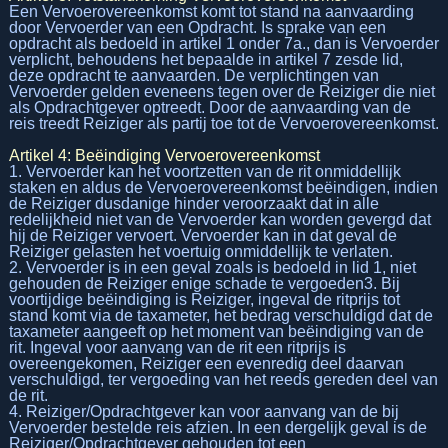
Een Vervoerovereenkomst komt tot stand na aanvaarding
door Vervoerder van een Opdracht. Is sprake van een
opdracht als bedoeld in artikel 1 onder 7a., dan is Vervoerder
verplicht, behoudens het bepaalde in artikel 7 zesde lid,
deze opdracht te aanvaarden. De verplichtingen van
Vervoerder gelden eveneens tegen over de Reiziger die niet
als Opdrachtgever optreedt. Door de aanvaarding van de
reis treedt Reiziger als partij toe tot de Vervoerovereenkomst.
Artikel 4: Beëindiging Vervoerovereenkomst
1. Vervoerder kan het voortzetten van de rit onmiddellijk
staken en aldus de Vervoerovereenkomst beëindigen, indien
de Reiziger dusdanige hinder veroorzaakt dat in alle
redelijkheid niet van de Vervoerder kan worden gevergd dat
hij de Reiziger vervoert. Vervoerder kan in dat geval de
Reiziger gelasten het voertuig onmiddellijk te verlaten.
2. Vervoerder is in een geval zoals is bedoeld in lid 1, niet
gehouden de Reiziger enige schade te vergoeden3. Bij
voortijdige beëindiging is Reiziger, ingeval de ritprijs tot
stand komt via de taxameter, het bedrag verschuldigd dat de
taxameter aangeeft op het moment van beëindiging van de
rit. Ingeval voor aanvang van de rit een ritprijs is
overeengekomen, Reiziger een evenredig deel daarvan
verschuldigd, ter vergoeding van het reeds gereden deel van
de rit.
4. Reiziger/Opdrachtgever kan voor aanvang van de bij
Vervoerder bestelde reis afzien. In een dergelijk geval is de
Reiziger/Opdrachtgever gehouden tot een