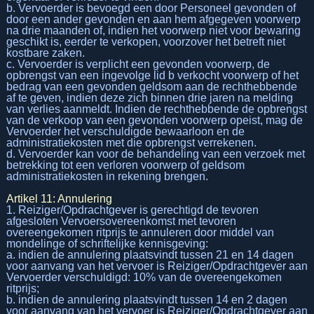
b. Vervoerder is bevoegd een door Personeel gevonden of
door een ander gevonden en aan hem afgegeven voorwerp
na drie maanden of, indien het voorwerp niet voor bewaring
geschikt is, eerder te verkopen, voorzover het betreft niet
kostbare zaken.
c. Vervoerder is verplicht een gevonden voorwerp, de
opbrengst van een ingevolge lid b verkocht voorwerp of het
bedrag van een gevonden geldsom aan de rechthebbende
af te geven, indien deze zich binnen drie jaren na melding
van verlies aanmeldt. Indien de rechthebbende de opbrengst
van de verkoop van een gevonden voorwerp opeist, mag de
Vervoerder het verschuldigde bewaarloon en de
administratiekosten met die opbrengst verrekenen.
d. Vervoerder kan voor de behandeling van een verzoek met
betrekking tot een verloren voorwerp of geldsom
administratiekosten in rekening brengen.
Artikel 11: Annulering
1. Reiziger/Opdrachtgever is gerechtigd de tevoren
afgesloten Vervoersovereenkomst met tevoren
overeengekomen ritprijs te annuleren door middel van
mondelinge of schriftelijke kennisgeving:
a. indien de annulering plaatsvindt tussen 21 en 14 dagen
voor aanvang van het vervoer is Reiziger/Opdrachtgever aan
Vervoerder verschuldigd: 10% van de overeengekomen
ritprijs;
b. indien de annulering plaatsvindt tussen 14 en 2 dagen
voor aanvang van het vervoer is Reiziger/Opdrachtgever aan