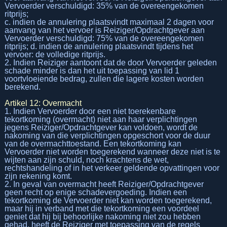
Vervoerder verschuldigd: 35% van de overeengekomen
ritprijs;
c. indien de annulering plaatsvindt maximaal 2 dagen voor
aanvang van het vervoer is Reiziger/Opdrachtgever aan
Vervoerder verschuldigd: 75% van de overeengekomen
ritprijs; d. indien de annulering plaatsvindt tijdens het
vervoer: de volledige ritprijs.
2. Indien Reiziger aantoont dat de door Vervoerder geleden
schade minder is dan het uit toepassing van lid 1
voortvloeiende bedrag, zullen die lagere kosten worden
berekend.
Artikel 12: Overmacht
1. Indien Vervoerder door een niet toerekenbare
tekortkoming (overmacht) niet aan haar verplichtingen
jegens Reiziger/Opdrachtgever kan voldoen, wordt de
nakoming van die verplichtingen opgeschort voor de duur
van de overmachttoestand. Een tekortkoming kan
Vervoerder niet worden toegerekend wanneer deze niet is te
wijten aan zijn schuld, noch krachtens de wet,
rechtshandeling of in het verkeer geldende opvattingen voor
zijn rekening komt.
2. In geval van overmacht heeft Reiziger/Opdrachtgever
geen recht op enige schadevergoeding. Indien een
tekortkoming de Vervoerder niet kan worden toegerekend,
maar hij in verband met die tekortkoming een voordeel
geniet dat hij bij behoorlijke nakoming niet zou hebben
gehad, heeft de Reiziger met toepassing van de regels