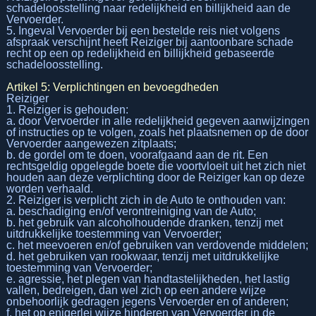
schadeloosstelling naar redelijkheid en billijkheid aan de
Vervoerder.
5. Ingeval Vervoerder bij een bestelde reis niet volgens
afspraak verschijnt heeft Reiziger bij aantoonbare schade
recht op een op redelijkheid en billijkheid gebaseerde
schadeloosstelling.
Artikel 5: Verplichtingen en bevoegdheden
Reiziger
1. Reiziger is gehouden:
a. door Vervoerder in alle redelijkheid gegeven aanwijzingen
of instructies op te volgen, zoals het plaatsnemen op de door
Vervoerder aangewezen zitplaats;
b. de gordel om te doen, voorafgaand aan de rit. Een
rechtsgeldig opgelegde boete die voortvloeit uit het zich niet
houden aan deze verplichting door de Reiziger kan op deze
worden verhaald.
2. Reiziger is verplicht zich in de Auto te onthouden van:
a. beschadiging en/of verontreiniging van de Auto;
b. het gebruik van alcoholhoudende dranken, tenzij met
uitdrukkelijke toestemming van Vervoerder;
c. het meevoeren en/of gebruiken van verdovende middelen;
d. het gebruiken van rookwaar, tenzij met uitdrukkelijke
toestemming van Vervoerder;
e. agressie, het plegen van handtastelijkheden, het lastig
vallen, bedreigen, dan wel zich op een andere wijze
onbehoorlijk gedragen jegens Vervoerder en of anderen;
f. het op enigerlei wijze hinderen van Vervoerder in de