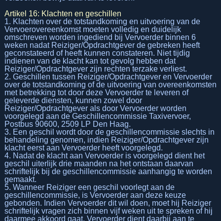
Artikel 16: Klachten en geschillen
1. Klachten over de totstandkoming en uitvoering van de
Vervoerovereenkomst moeten volledig en duidelijk
omschreven worden ingediend bij Vervoerder binnen 6
weken nadat Reiziger/Opdrachtgever de gebreken heeft
geconstateerd of heeft kunnen constateren. Niet tijdig
indienen van de klacht kan tot gevolg hebben dat
Reiziger/Opdrachtgever zijn rechten terzake verliest.
2. Geschillen tussen Reiziger/Opdrachtgever en Vervoerder
over de totstandkoming of de uitvoering van overeenkomsten
met betrekking tot door deze Vervoerder te leveren of
geleverde diensten, kunnen zowel door
Reiziger/Opdrachtgever als door Vervoerder worden
voorgelegd aan de Geschillencommissie Taxivervoer,
Postbus 90600, 2509 LP Den Haag.
3. Een geschil wordt door de geschillencommissie slechts in
behandeling genomen, indien Reiziger/Opdrachtgever zijn
klacht eerst aan Vervoerder heeft voorgelegd.
4. Nadat de klacht aan Vervoerder is voorgelegd dient het
geschil uiterlijk drie maanden na het ontstaan daarvan
schriftelijk bij de geschillencommissie aanhangig te worden
gemaakt.
5. Wanneer Reiziger een geschil voorlegt aan de
geschillencommissie, is Vervoerder aan deze keuze
gebonden. Indien Vervoerder dit wil doen, moet hij Reiziger
schriftelijk vragen zich binnen vijf weken uit te spreken of hij
daarmee akkoord gaat. Vervoerder dient daarbij aan te