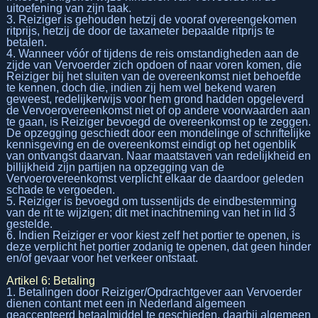
uitoefening van zijn taak.
3. Reiziger is gehouden hetzij de vooraf overeengekomen
ritprijs, hetzij de door de taxameter bepaalde ritprijs te
betalen.
4. Wanneer vóór of tijdens de reis omstandigheden aan de
zijde van Vervoerder zich opdoen of naar voren komen, die
Reiziger bij het sluiten van de overeenkomst niet behoefde
te kennen, doch die, indien zij hem wel bekend waren
geweest, redelijkerwijs voor hem grond hadden opgeleverd
de Vervoerovereenkomst niet of op andere voorwaarden aan
te gaan, is Reiziger bevoegd de overeenkomst op te zeggen.
De opzegging geschiedt door een mondelinge of schriftelijke
kennisgeving en de overeenkomst eindigt op het ogenblik
van ontvangst daarvan. Naar maatstaven van redelijkheid en
billijkheid zijn partijen na opzegging van de
Vervoerovereenkomst verplicht elkaar de daardoor geleden
schade te vergoeden.
5. Reiziger is bevoegd om tussentijds de eindbestemming
van de rit te wijzigen; dit met inachtneming van het in lid 3
gestelde.
6. Indien Reiziger er voor kiest zelf het portier te openen, is
deze verplicht het portier zodanig te openen, dat geen hinder
en/of gevaar voor het verkeer ontstaat.
Artikel 6: Betaling
1. Betalingen door Reiziger/Opdrachtgever aan Vervoerder
dienen contant met een in Nederland algemeen
geaccepteerd betaalmiddel te geschieden, daarbij algemeen