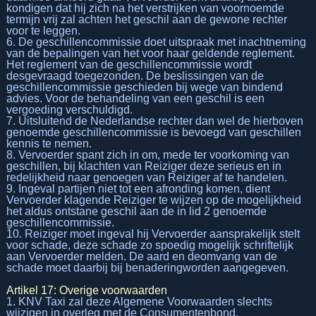
kondigen dat hij zich na het verstrijken van voornoemde
termijn vrij zal achten het geschil aan de gewone rechter
voor te leggen.
6. De geschillencommissie doet uitspraak met inachtneming
van de bepalingen van het voor haar geldende reglement.
Het reglement van de geschillencommissie wordt
desgevraagd toegezonden. De beslissingen van de
geschillencommissie geschieden bij wege van bindend
advies. Voor de behandeling van een geschil is een
vergoeding verschuldigd.
7. Uitsluitend de Nederlandse rechter dan wel de hierboven
genoemde geschillencommissie is bevoegd van geschillen
kennis te nemen.
8. Vervoerder spant zich in om, mede ter voorkoming van
geschillen, bij klachten van Reiziger deze serieus en in
redelijkheid naar genoegen van Reiziger af te handelen.
9. Ingeval partijen niet tot een afronding komen, dient
Vervoerder klagende Reiziger te wijzen op de mogelijkheid
het aldus ontstane geschil aan de in lid 2 genoemde
geschillencommissie.
10. Reiziger moet ingeval hij Vervoerder aansprakelijk stelt
voor schade, deze schade zo spoedig mogelijk schriftelijk
aan Vervoerder melden. De aard en deomvang van de
schade moet daarbij bij benaderingworden aangegeven.
Artikel 17: Overige voorwaarden
1. KNV Taxi zal deze Algemene Voorwaarden slechts
wijzigen in overleg met de Consumentenbond.