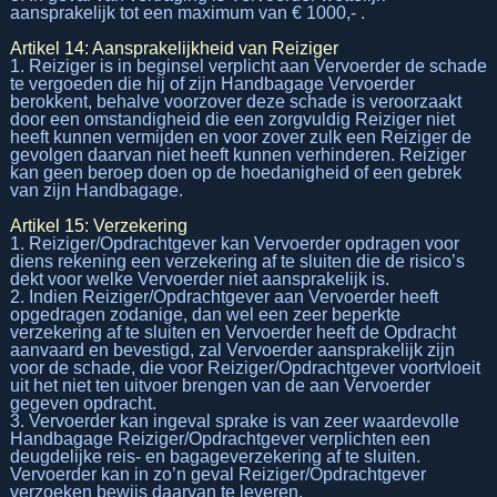
aansprakelijk tot een maximum van € 1000,- .
Artikel 14: Aansprakelijkheid van Reiziger
1. Reiziger is in beginsel verplicht aan Vervoerder de schade
te vergoeden die hij of zijn Handbagage Vervoerder
berokkent, behalve voorzover deze schade is veroorzaakt
door een omstandigheid die een zorgvuldig Reiziger niet
heeft kunnen vermijden en voor zover zulk een Reiziger de
gevolgen daarvan niet heeft kunnen verhinderen. Reiziger
kan geen beroep doen op de hoedanigheid of een gebrek
van zijn Handbagage.
Artikel 15: Verzekering
1. Reiziger/Opdrachtgever kan Vervoerder opdragen voor
diens rekening een verzekering af te sluiten die de risico’s
dekt voor welke Vervoerder niet aansprakelijk is.
2. Indien Reiziger/Opdrachtgever aan Vervoerder heeft
opgedragen zodanige, dan wel een zeer beperkte
verzekering af te sluiten en Vervoerder heeft de Opdracht
aanvaard en bevestigd, zal Vervoerder aansprakelijk zijn
voor de schade, die voor Reiziger/Opdrachtgever voortvloeit
uit het niet ten uitvoer brengen van de aan Vervoerder
gegeven opdracht.
3. Vervoerder kan ingeval sprake is van zeer waardevolle
Handbagage Reiziger/Opdrachtgever verplichten een
deugdelijke reis- en bagageverzekering af te sluiten.
Vervoerder kan in zo’n geval Reiziger/Opdrachtgever
verzoeken bewijs daarvan te leveren.