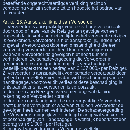
betreffende ongerechtvaardigde verrijking recht op
vergoeding van zijn schade tot ten hoogste het bedrag van
dit voordeel.
Artikel 13: Aansprakelijkheid van Vervoerder
1. Vervoerder is aansprakelijk voor de schade veroorzaakt
door dood of letsel van de Reiziger ten gevolge van een
ongeval dat in verband met en tijdens het vervoer de reiziger
is overkomen. Vervoerder is niet aansprakelijk, indien het
ongeval is veroorzaakt door een omstandigheid die een
zorgvuldig Vervoerder niet heeft kunnen vermijden en
waarvan Vervoerder de gevolgen niet heeft kunnen
verhinderen. De schadevergoeding die Vervoerder in
genoemde omstandigheden mogelijk verschuldigd is, is
wettelijk beperkt tot een bedrag van € 137.000,- per Reiziger.
2. Vervoerder is aansprakelijk voor schade veroorzaakt door
geheel of gedeeltelijk verlies dan wel beschadiging van de
handbagage, voorzover dit verlies of deze beschadiging is
ontstaan tijdens het vervoer en is veroorzaakt:
a. door een aan Reiziger overkomen ongeval dat voor
rekening van Vervoerder komt of
b. door een omstandigheid die een zorgvuldig Vervoerder
heeft kunnen vermijden of waarvan zulk een Vervoerder de
gevolgen heeft kunnen verhinderen. De schadevergoeding
die Vervoerder mogelijk verschuldigd is in geval van verlies
of beschadiging van Handbagage is wettelijk beperkt tot een
bedrag van € 1.000,- per Reiziger.
3. In geval van vertraging is Vervoerder wettelijk