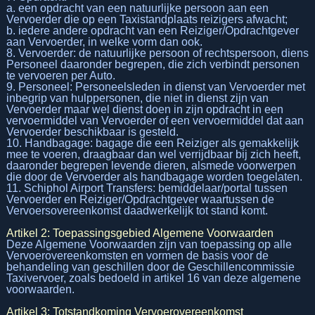
a. een opdracht van een natuurlijke persoon aan een
Vervoerder die op een Taxistandplaats reizigers afwacht;
b. iedere andere opdracht van een Reiziger/Opdrachtgever
aan Vervoerder, in welke vorm dan ook.
8. Vervoerder: de natuurlijke persoon of rechtspersoon, diens
Personeel daaronder begrepen, die zich verbindt personen
te vervoeren per Auto.
9. Personeel: Personeelsleden in dienst van Vervoerder met
inbegrip van hulppersonen, die niet in dienst zijn van
Vervoerder maar wel dienst doen in zijn opdracht in een
vervoermiddel van Vervoerder of een vervoermiddel dat aan
Vervoerder beschikbaar is gesteld.
10. Handbagage: bagage die een Reiziger als gemakkelijk
mee te voeren, draagbaar dan wel verrijdbaar bij zich heeft,
daaronder begrepen levende dieren, alsmede voorwerpen
die door de Vervoerder als handbagage worden toegelaten.
11. Schiphol Airport Transfers: bemiddelaar/portal tussen
Vervoerder en Reiziger/Opdrachtgever waartussen de
Vervoersovereenkomst daadwerkelijk tot stand komt.
Artikel 2: Toepassingsgebied Algemene Voorwaarden
Deze Algemene Voorwaarden zijn van toepassing op alle
Vervoerovereenkomsten en vormen de basis voor de
behandeling van geschillen door de Geschillencommissie
Taxivervoer, zoals bedoeld in artikel 16 van deze algemene
voorwaarden.
Artikel 3: Totstandkoming Vervoerovereenkomst