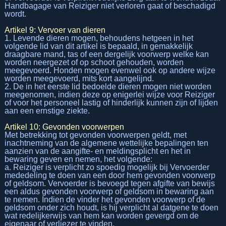
Handbagage van Reiziger niet verloren gaat of beschadigd
wordt.
Artikel 9: Vervoer van dieren
1. Levende dieren mogen, behoudens hetgeen in het
volgende lid van dit artikel is bepaald, in gemakkelijk
draagbare mand, tas of een dergelijk voorwerp welke kan
worden neergezet of op schoot gehouden, worden
meegevoerd. Honden mogen evenwel ook op andere wijze
worden meegevoerd, mits kort aangelijnd.
2. De in het eerste lid bedoelde dieren mogen niet worden
meegenomen, indien deze op enigerlei wijze voor Reiziger
of voor het personeel lastig of hinderlijk kunnen zijn of lijden
aan een ernstige ziekte.
Artikel 10: Gevonden voorwerpen
Met betrekking tot gevonden voorwerpen geldt, met
inachtneming van de algemene wettelijke bepalingen ten
aanzien van de aangifte- en meldingsplicht en het in
bewaring geven en nemen, het volgende:
a. Reiziger is verplicht zo spoedig mogelijk bij Vervoerder
mededeling te doen van een door hem gevonden voorwerp
of geldsom. Vervoerder is bevoegd tegen afgifte van bewijs
een aldus gevonden voorwerp of geldsom in bewaring aan
te nemen. Indien de vinder het gevonden voorwerp of de
geldsom onder zich houdt, is hij verplicht al datgene te doen
wat redelijkerwijs van hem kan worden gevergd om de
eigenaar of verliezer te vinden.