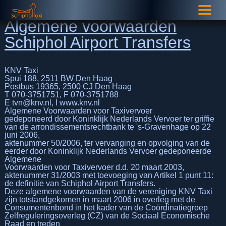
Algemene voorwaarden
Schiphol Airport Transfers
KNV Taxi
Spui 188, 2511 BW Den Haag
Postbus 19365, 2500 CJ Den Haag
T 070-3751751, F 070-3751788
E tvn@knv.nl, I www.knv.nl
Algemene Voorwaarden voor Taxivervoer
gedeponeerd door Koninklijk Nederlands Vervoer ter griffie
van de arrondissementsrechtbank te 's-Gravenhage op 22
juni 2006,
aktenummer 50/2006, ter vervanging en opvolging van de
eerder door Koninklijk Nederlands Vervoer gedeponeerde
Algemene
Voorwaarden voor Taxivervoer d.d. 20 maart 2003,
aktenummer 31/2003 met toevoeging van Artikel 1 punt 11:
de definitie van Schiphol Airport Transfers.
Deze algemene voorwaarden van de vereniging KNV Taxi
zijn totstandgekomen in maart 2006 in overleg met de
Consumentenbond in het kader van de Coördinatiegroep
Zelfreguleringsoverleg (CZ) van de Sociaal Economische
Raad en treden